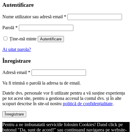
Autentificare
Nume utilizator sau adresă email
*
Parolă
*
Ține-mă minte
Autentificare
Ai uitat parola?
Înregistrare
Adresă email
*
Va fi trimisă o parolă la adresa ta de email.
Datele dvs. personale vor fi utilizate pentru a vă susține experiența
pe tot acest site, pentru a gestiona accesul la contul dvs. și în alte
scopuri descrise în site-ul nostru
politică de confidențialitate
.
Înregistrare
Pentru a ne imbunatatii serviciile folosim Cookies! Dand click pe
butonul "Da, sunt de acord!" sau continuand navigarea pe website-