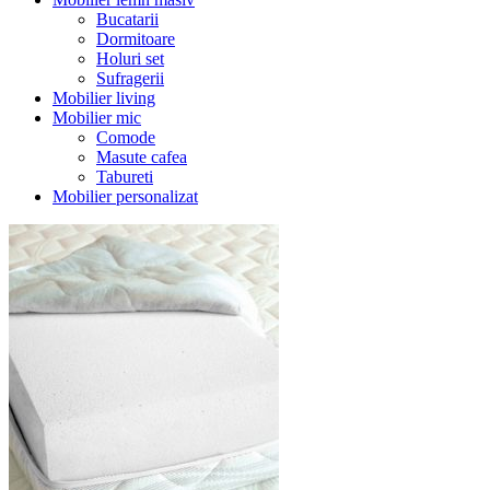
Bucatarii
Dormitoare
Holuri set
Sufragerii
Mobilier living
Mobilier mic
Comode
Masute cafea
Tabureti
Mobilier personalizat