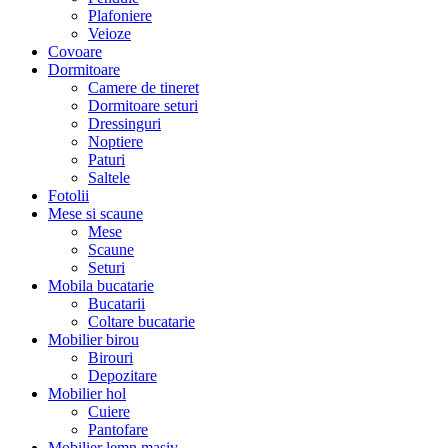
Plafoniere
Veioze
Covoare
Dormitoare
Camere de tineret
Dormitoare seturi
Dressinguri
Noptiere
Paturi
Saltele
Fotolii
Mese si scaune
Mese
Scaune
Seturi
Mobila bucatarie
Bucatarii
Coltare bucatarie
Mobilier birou
Birouri
Depozitare
Mobilier hol
Cuiere
Pantofare
Mobilier lemn masiv