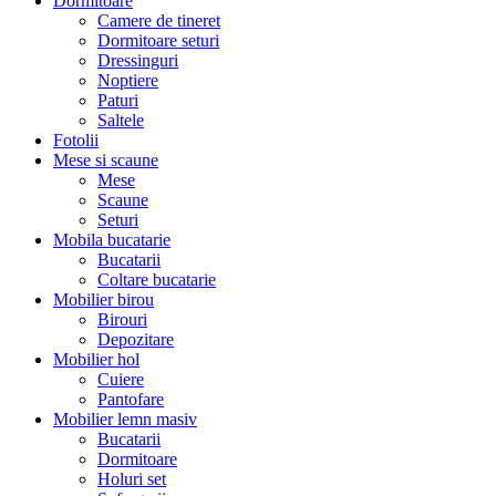
Dormitoare
Camere de tineret
Dormitoare seturi
Dressinguri
Noptiere
Paturi
Saltele
Fotolii
Mese si scaune
Mese
Scaune
Seturi
Mobila bucatarie
Bucatarii
Coltare bucatarie
Mobilier birou
Birouri
Depozitare
Mobilier hol
Cuiere
Pantofare
Mobilier lemn masiv
Bucatarii
Dormitoare
Holuri set