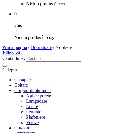
Niciun produs în coș.
0
Coș
Niciun produs în coș.
Prima pagină
/
Dormitoare
/
Noptiere
Filtrează
Caută după:
Categorii
Canapele
Coltare
Corpuri de iluminat
Aplice perete
Lampadare
Lustre
Pendule
Plafoniere
Veioze
Covoare