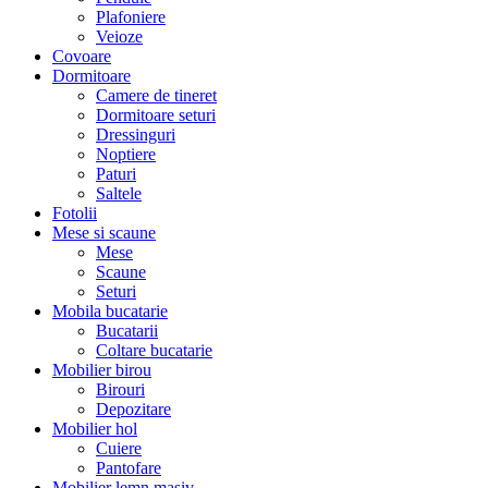
Plafoniere
Veioze
Covoare
Dormitoare
Camere de tineret
Dormitoare seturi
Dressinguri
Noptiere
Paturi
Saltele
Fotolii
Mese si scaune
Mese
Scaune
Seturi
Mobila bucatarie
Bucatarii
Coltare bucatarie
Mobilier birou
Birouri
Depozitare
Mobilier hol
Cuiere
Pantofare
Mobilier lemn masiv