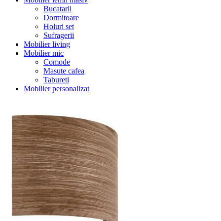
Bucatarii
Dormitoare
Holuri set
Sufragerii
Mobilier living
Mobilier mic
Comode
Masute cafea
Tabureti
Mobilier personalizat