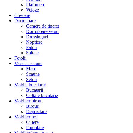
Plafoniere
Veioze
Covoare
Dormitoare
Camere de tineret
Dormitoare seturi
Dressinguri
Noptiere
Paturi
Saltele
Fotolii
Mese si scaune
Mese
Scaune
Seturi
Mobila bucatarie
Bucatarii
Coltare bucatarie
Mobilier birou
Birouri
Depozitare
Mobilier hol
Cuiere
Pantofare
Mobilier lemn masiv