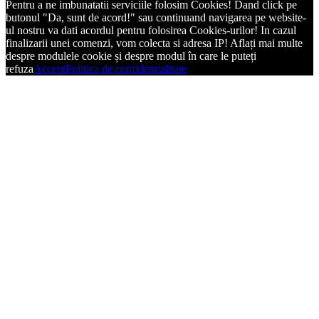
Pentru a ne imbunatatii serviciile folosim Cookies! Dand click pe
butonul "Da, sunt de acord!" sau continuand navigarea pe website-
ul nostru va dati acordul pentru folosirea Cookies-urilor! In cazul
finalizarii unei comenzi, vom colecta si adresa IP! Aflați mai multe
despre modulele cookie și despre modul în care le puteți
refuza
Accept
Politica de confidentialitate