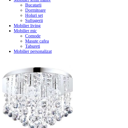
Bucatarii
Dormitoare
Holuri set
Sufragerii
Mobilier living
Mobilier mic
Comode
Masute cafea
Tabureti
Mobilier personalizat