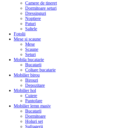
Camere de tineret
Dormitoare seturi
Dressinguri
Noptiere
Paturi
Saltele
Fotolii
Mese si scaune
Mese
Scaune
Seturi
Mobila bucatarie
Bucatarii
Coltare bucatarie
Mobilier birou
Birouri
Depozitare
Mobilier hol
Cuiere
Pantofare
Mobilier lemn masiv
Bucatarii
Dormitoare
Holuri set
Sufragerii