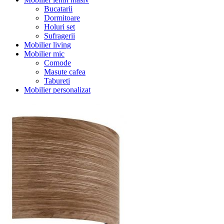
Bucatarii
Dormitoare
Holuri set
Sufragerii
Mobilier living
Mobilier mic
Comode
Masute cafea
Tabureti
Mobilier personalizat