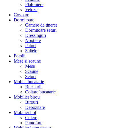
Plafoniere
Veioze
Covoare
Dormitoare
Camere de tineret
Dormitoare seturi
Dressinguri
Noptiere
Paturi
Saltele
Fotolii
Mese si scaune
Mese
Scaune
Seturi
Mobila bucatarie
Bucatarii
Coltare bucatarie
Mobilier birou
Birouri
Depozitare
Mobilier hol
Cuiere
Pantofare
Mobilier lemn masiv