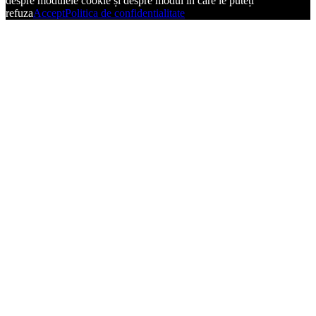
despre modulele cookie și despre modul în care le puteți
refuza
Accept
Politica de confidentialitate