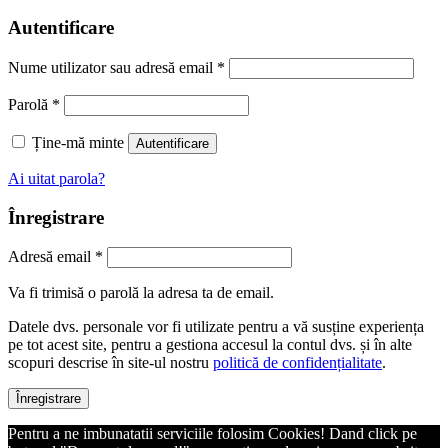
Autentificare
Nume utilizator sau adresă email
*
Parolă
*
Ține-mă minte
Autentificare
Ai uitat parola?
Înregistrare
Adresă email
*
Va fi trimisă o parolă la adresa ta de email.
Datele dvs. personale vor fi utilizate pentru a vă susține experiența
pe tot acest site, pentru a gestiona accesul la contul dvs. și în alte
scopuri descrise în site-ul nostru
politică de confidențialitate
.
Înregistrare
Pentru a ne imbunatatii serviciile folosim Cookies! Dand click pe