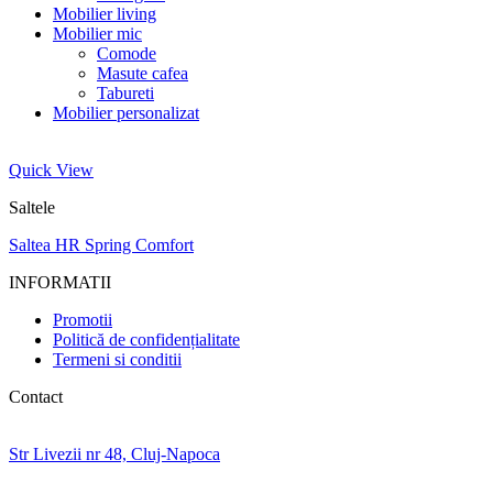
Mobilier living
Mobilier mic
Comode
Masute cafea
Tabureti
Mobilier personalizat
Quick View
Saltele
Saltea HR Spring Comfort
INFORMATII
Promotii
Politică de confidențialitate
Termeni si conditii
Contact
Str Livezii nr 48, Cluj-Napoca