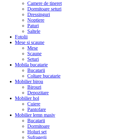
Camere de tineret
Dormitoare seturi
Dressinguri
Noptiere
Paturi
Saltele
Fotolii
Mese si scaune
Mese
Scaune
Seturi
Mobila bucatarie
Bucatarii
Coltare bucatarie
Mobilier birou
Birouri
Depozitare
Mobilier hol
Cuiere
Pantofare
Mobilier lemn masiv
Bucatarii
Dormitoare
Holuri set
Sufragerii