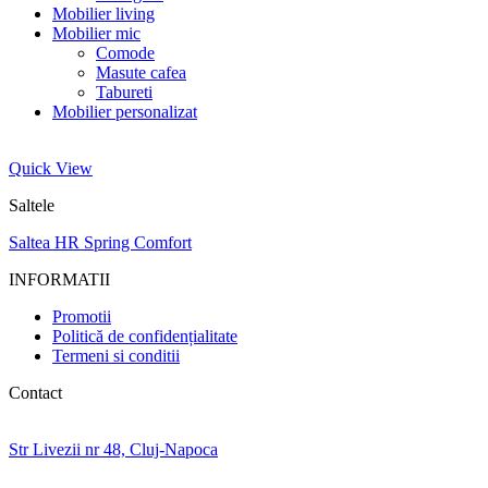
Mobilier living
Mobilier mic
Comode
Masute cafea
Tabureti
Mobilier personalizat
Quick View
Saltele
Saltea HR Spring Comfort
INFORMATII
Promotii
Politică de confidențialitate
Termeni si conditii
Contact
Str Livezii nr 48, Cluj-Napoca