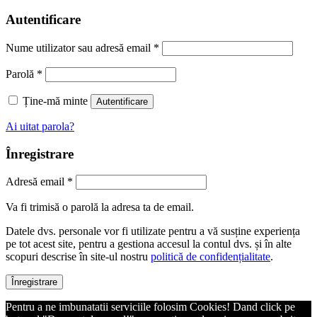
Autentificare
Nume utilizator sau adresă email
*
Parolă
*
Ține-mă minte
Autentificare
Ai uitat parola?
Înregistrare
Adresă email
*
Va fi trimisă o parolă la adresa ta de email.
Datele dvs. personale vor fi utilizate pentru a vă susține experiența
pe tot acest site, pentru a gestiona accesul la contul dvs. și în alte
scopuri descrise în site-ul nostru
politică de confidențialitate
.
Înregistrare
Pentru a ne imbunatatii serviciile folosim Cookies! Dand click pe