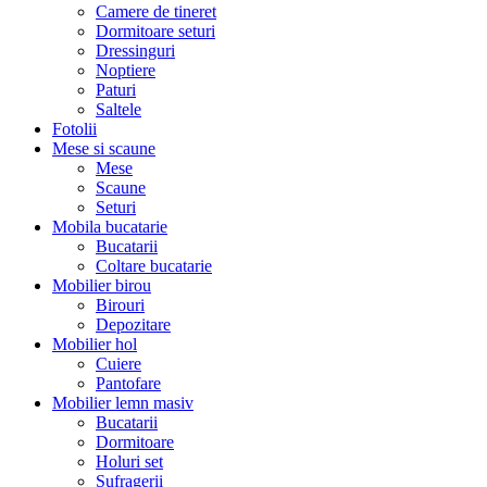
Camere de tineret
Dormitoare seturi
Dressinguri
Noptiere
Paturi
Saltele
Fotolii
Mese si scaune
Mese
Scaune
Seturi
Mobila bucatarie
Bucatarii
Coltare bucatarie
Mobilier birou
Birouri
Depozitare
Mobilier hol
Cuiere
Pantofare
Mobilier lemn masiv
Bucatarii
Dormitoare
Holuri set
Sufragerii