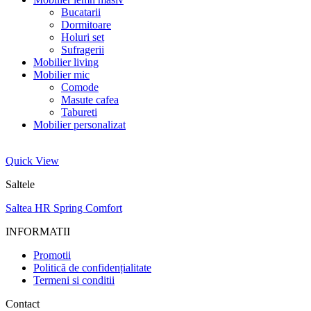
Bucatarii
Dormitoare
Holuri set
Sufragerii
Mobilier living
Mobilier mic
Comode
Masute cafea
Tabureti
Mobilier personalizat
Quick View
Saltele
Saltea HR Spring Comfort
INFORMATII
Promotii
Politică de confidențialitate
Termeni si conditii
Contact