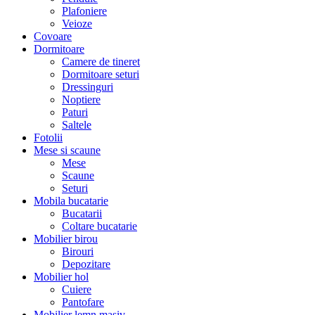
Plafoniere
Veioze
Covoare
Dormitoare
Camere de tineret
Dormitoare seturi
Dressinguri
Noptiere
Paturi
Saltele
Fotolii
Mese si scaune
Mese
Scaune
Seturi
Mobila bucatarie
Bucatarii
Coltare bucatarie
Mobilier birou
Birouri
Depozitare
Mobilier hol
Cuiere
Pantofare
Mobilier lemn masiv