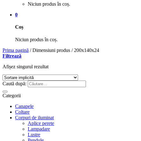
Niciun produs în coș.
0
Coș
Niciun produs în coș.
Prima pagină
/
Dimensiuni produs
/
200x140x24
Filtrează
Afișez singurul rezultat
Caută după:
Categorii
Canapele
Coltare
Corpuri de iluminat
Aplice perete
Lampadare
Lustre
Pendule