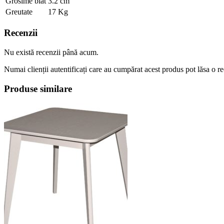
Grosime blat
3.2 cm
Greutate
17 Kg
Recenzii
Nu există recenzii până acum.
Numai clienții autentificați care au cumpărat acest produs pot lăsa o r
Produse similare