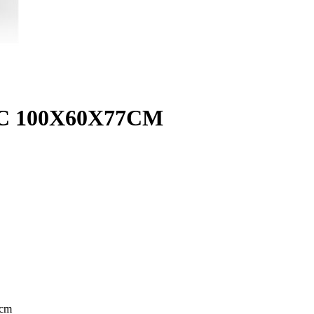
C 100X60X77CM
7cm