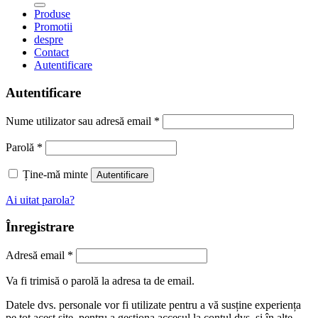
Produse
Promotii
despre
Contact
Autentificare
Autentificare
Nume utilizator sau adresă email
*
Parolă
*
Ține-mă minte
Autentificare
Ai uitat parola?
Înregistrare
Adresă email
*
Va fi trimisă o parolă la adresa ta de email.
Datele dvs. personale vor fi utilizate pentru a vă susține experiența
pe tot acest site, pentru a gestiona accesul la contul dvs. și în alte