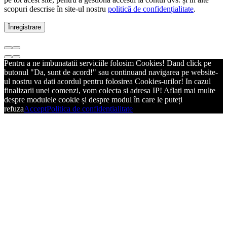
scopuri descrise în site-ul nostru
politică de confidențialitate
.
Înregistrare
Pentru a ne imbunatatii serviciile folosim Cookies! Dand click pe
butonul "Da, sunt de acord!" sau continuand navigarea pe website-
ul nostru va dati acordul pentru folosirea Cookies-urilor! In cazul
finalizarii unei comenzi, vom colecta si adresa IP! Aflați mai multe
despre modulele cookie și despre modul în care le puteți
refuza
Accept
Politica de confidentialitate