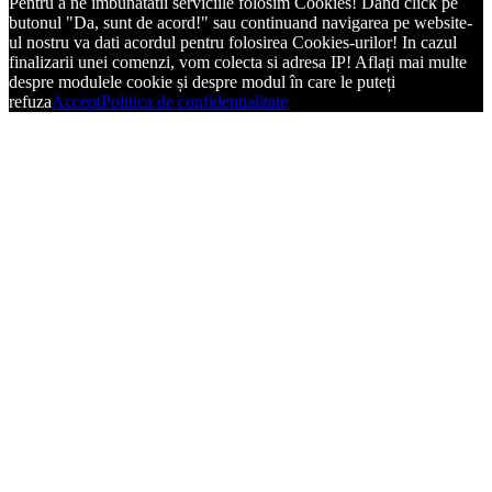
Pentru a ne imbunatatii serviciile folosim Cookies! Dand click pe
butonul "Da, sunt de acord!" sau continuand navigarea pe website-
ul nostru va dati acordul pentru folosirea Cookies-urilor! In cazul
finalizarii unei comenzi, vom colecta si adresa IP! Aflați mai multe
despre modulele cookie și despre modul în care le puteți
refuza
Accept
Politica de confidentialitate