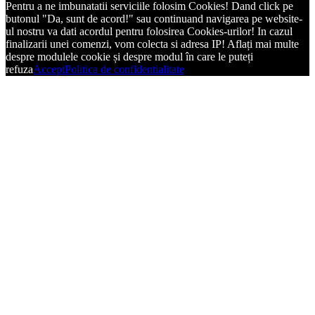
Pentru a ne imbunatatii serviciile folosim Cookies! Dand click pe
butonul "Da, sunt de acord!" sau continuand navigarea pe website-
ul nostru va dati acordul pentru folosirea Cookies-urilor! In cazul
finalizarii unei comenzi, vom colecta si adresa IP! Aflați mai multe
despre modulele cookie și despre modul în care le puteți
refuza
Accept
Politica de confidentialitate