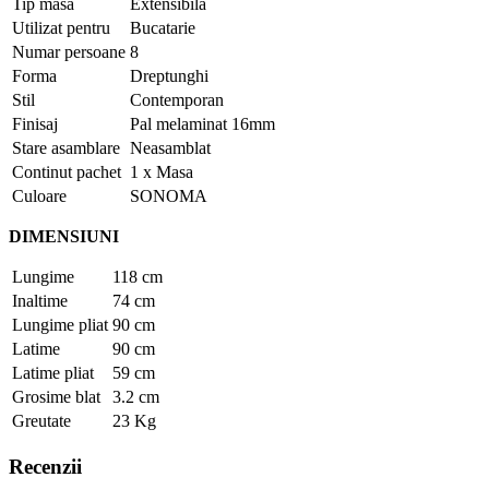
Tip masa
Extensibila
Utilizat pentru
Bucatarie
Numar persoane
8
Forma
Dreptunghi
Stil
Contemporan
Finisaj
Pal melaminat 16mm
Stare asamblare
Neasamblat
Continut pachet
1 x Masa
Culoare
SONOMA
DIMENSIUNI
Lungime
118 cm
Inaltime
74 cm
Lungime pliat
90 cm
Latime
90 cm
Latime pliat
59 cm
Grosime blat
3.2 cm
Greutate
23 Kg
Recenzii