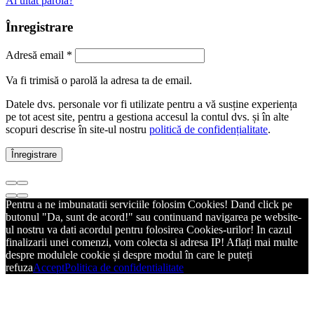
Ai uitat parola?
Înregistrare
Adresă email
*
Va fi trimisă o parolă la adresa ta de email.
Datele dvs. personale vor fi utilizate pentru a vă susține experiența
pe tot acest site, pentru a gestiona accesul la contul dvs. și în alte
scopuri descrise în site-ul nostru
politică de confidențialitate
.
Înregistrare
Pentru a ne imbunatatii serviciile folosim Cookies! Dand click pe
butonul "Da, sunt de acord!" sau continuand navigarea pe website-
ul nostru va dati acordul pentru folosirea Cookies-urilor! In cazul
finalizarii unei comenzi, vom colecta si adresa IP! Aflați mai multe
despre modulele cookie și despre modul în care le puteți
refuza
Accept
Politica de confidentialitate