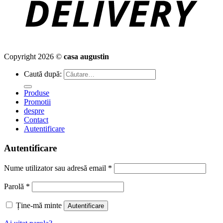
Copyright 2026 ©
casa augustin
Caută după:
Produse
Promotii
despre
Contact
Autentificare
Autentificare
Nume utilizator sau adresă email
*
Parolă
*
Ține-mă minte
Autentificare