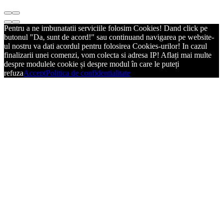
Pentru a ne imbunatatii serviciile folosim Cookies! Dand click pe
butonul "Da, sunt de acord!" sau continuand navigarea pe website-
ul nostru va dati acordul pentru folosirea Cookies-urilor! In cazul
finalizarii unei comenzi, vom colecta si adresa IP! Aflați mai multe
despre modulele cookie și despre modul în care le puteți
refuza
Accept
Politica de confidentialitate