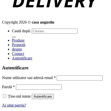
Copyright 2026 ©
casa augustin
Caută după:
Produse
Promotii
despre
Contact
Autentificare
Autentificare
Nume utilizator sau adresă email
*
Parolă
*
Ține-mă minte
Autentificare
Ai uitat parola?