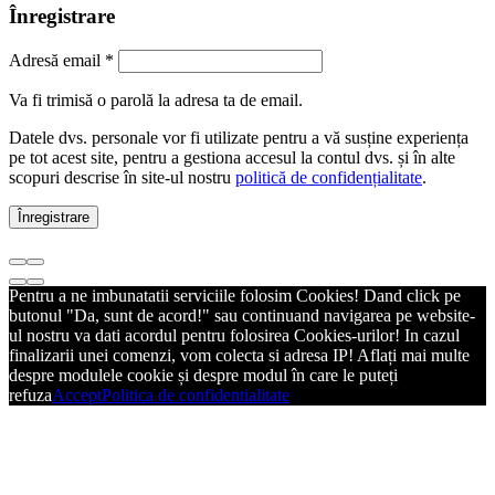
Înregistrare
Adresă email
*
Va fi trimisă o parolă la adresa ta de email.
Datele dvs. personale vor fi utilizate pentru a vă susține experiența
pe tot acest site, pentru a gestiona accesul la contul dvs. și în alte
scopuri descrise în site-ul nostru
politică de confidențialitate
.
Înregistrare
Pentru a ne imbunatatii serviciile folosim Cookies! Dand click pe
butonul "Da, sunt de acord!" sau continuand navigarea pe website-
ul nostru va dati acordul pentru folosirea Cookies-urilor! In cazul
finalizarii unei comenzi, vom colecta si adresa IP! Aflați mai multe
despre modulele cookie și despre modul în care le puteți
refuza
Accept
Politica de confidentialitate