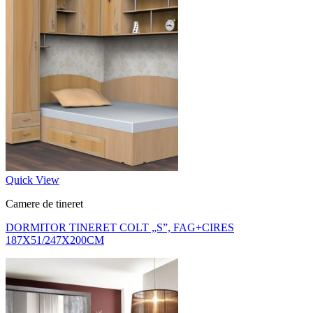
Quick View
Camere de tineret
DORMITOR TINERET COLT „S”, FAG+CIRES
187X51/247X200CM