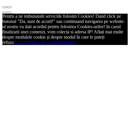
Pentru a ne imbunatatii serviciile folosim Cookies! Dand click pe
butonul "Da, sunt de acord!" sau continuand navigarea pe website-
ul nostru va dati acordul pentru folosirea Cookies-urilor! In cazul
finalizarii unei comenzi, vom colecta si adresa IP! Aflați mai multe
despre modulele cookie și despre modul în care le puteți
refuza
Accept
Politica de confidentialitate