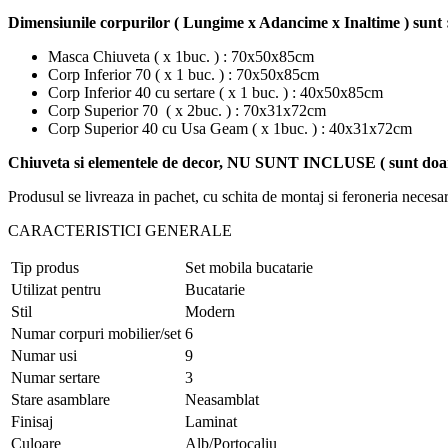
Dimensiunile corpurilor ( Lungime x Adancime x Inaltime ) sunt 
Masca Chiuveta ( x 1buc. ) : 70x50x85cm
Corp Inferior 70 ( x 1 buc. ) : 70x50x85cm
Corp Inferior 40 cu sertare ( x 1 buc. ) : 40x50x85cm
Corp Superior 70 ( x 2buc. ) : 70x31x72cm
Corp Superior 40 cu Usa Geam ( x 1buc. ) : 40x31x72cm
Chiuveta si elementele de decor, NU SUNT INCLUSE ( sunt doar 
Produsul se livreaza in pachet, cu schita de montaj si feroneria neces
CARACTERISTICI GENERALE
Tip produs
Set mobila bucatarie
Utilizat pentru
Bucatarie
Stil
Modern
Numar corpuri mobilier/set
6
Numar usi
9
Numar sertare
3
Stare asamblare
Neasamblat
Finisaj
Laminat
Culoare
Alb/Portocaliu