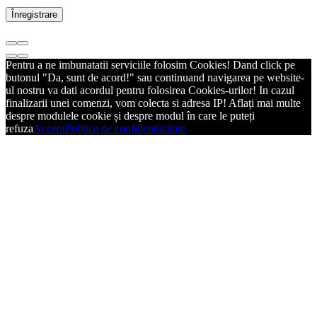
Înregistrare
Pentru a ne imbunatatii serviciile folosim Cookies! Dand click pe
butonul "Da, sunt de acord!" sau continuand navigarea pe website-
ul nostru va dati acordul pentru folosirea Cookies-urilor! In cazul
finalizarii unei comenzi, vom colecta si adresa IP! Aflați mai multe
despre modulele cookie și despre modul în care le puteți
refuza
Accept
Politica de confidentialitate