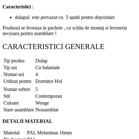
Caracteristici
:
dulapul este pervazut cu 5 spatii pentru depozitare
Produsul se livreaza in pachete , cu schita de montaj si feroneria
necesara pentru asamblare !
CARACTERISTICI GENERALE
Tip produs
Dulap
Tip usi
Cu balamale
Numar usi
4
Utilizat pentru
Dormitor Hol
Numar rafturi
5
Stil
Contemporan
Culoare
Wenge
Stare asamblare
Neasamblat
DETALII MATERIAL
Material
PAL Melaminat 16mm