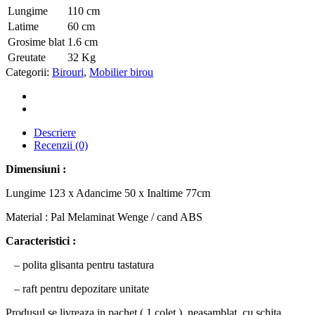
Lungime
110 cm
Latime
60 cm
Grosime blat
1.6 cm
Greutate
32 Kg
Categorii:
Birouri
,
Mobilier birou
Descriere
Recenzii (0)
Dimensiuni :
Lungime 123 x Adancime 50 x Inaltime 77cm
Material : Pal Melaminat Wenge / cand ABS
Caracteristici :
– polita glisanta pentru tastatura
– raft pentru depozitare unitate
Produsul se livreaza in pachet ( 1 colet ), neasamblat, cu schita