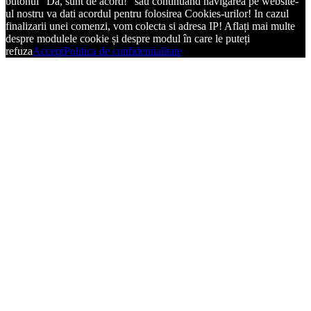
butonul "Da, sunt de acord!" sau continuand navigarea pe website-
ul nostru va dati acordul pentru folosirea Cookies-urilor! In cazul
finalizarii unei comenzi, vom colecta si adresa IP! Aflați mai multe
despre modulele cookie și despre modul în care le puteți
refuza
Accept
Politica de confidentialitate