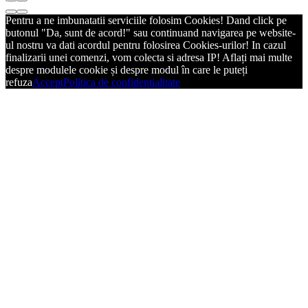
Pentru a ne imbunatatii serviciile folosim Cookies! Dand click pe
butonul "Da, sunt de acord!" sau continuand navigarea pe website-
ul nostru va dati acordul pentru folosirea Cookies-urilor! In cazul
finalizarii unei comenzi, vom colecta si adresa IP! Aflați mai multe
despre modulele cookie și despre modul în care le puteți
refuza
Accept
Politica de confidentialitate