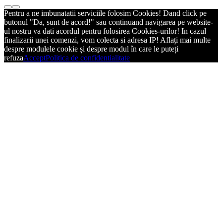
Pentru a ne imbunatatii serviciile folosim Cookies! Dand click pe
butonul "Da, sunt de acord!" sau continuand navigarea pe website-
ul nostru va dati acordul pentru folosirea Cookies-urilor! In cazul
finalizarii unei comenzi, vom colecta si adresa IP! Aflați mai multe
despre modulele cookie și despre modul în care le puteți
refuza
Accept
Politica de confidentialitate