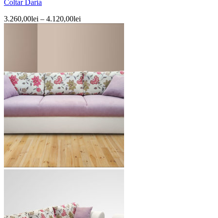
Coltar Daria
3.260,00
lei
–
4.120,00
lei