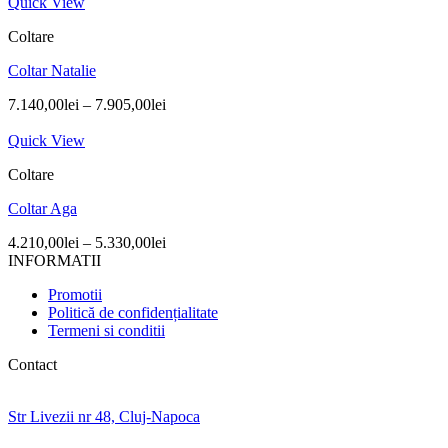
Quick View
Coltare
Coltar Natalie
7.140,00
lei
–
7.905,00
lei
Quick View
Coltare
Coltar Aga
4.210,00
lei
–
5.330,00
lei
INFORMATII
Promotii
Politică de confidențialitate
Termeni si conditii
Contact
Str Livezii nr 48, Cluj-Napoca